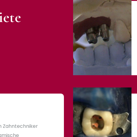
iete
m Zahntechniker
ramische