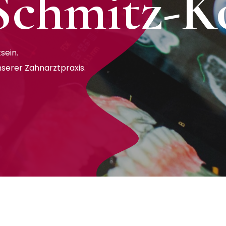
 Schmitz-K
sein.
nserer Zahnarztpraxis.