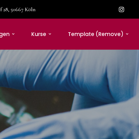
 28, 50667 Köln
ngen
Kurse
Template (remove)