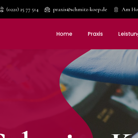
(0221) 25 77 514
praxis@schmitz-koep.de
Am Hof
Home
Praxis
Leistu