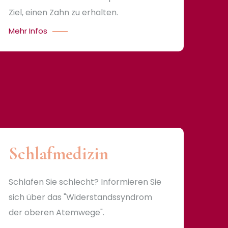
Ziel, einen Zahn zu erhalten.
Mehr Infos
Schlafmedizin
Schlafen Sie schlecht? Informieren Sie
sich über das "Widerstandssyndrom
der oberen Atemwege".