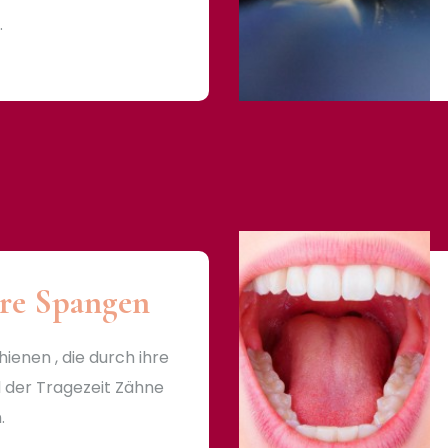
.
are Spangen
ienen , die durch ihre
 der Tragezeit Zähne
.