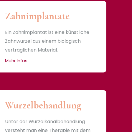
Zahnimplantate
Ein Zahnimplantat ist eine künstliche
Zahnwurzel aus einem biologisch
verträglichen Material.
Mehr Infos
Wurzelbehandlung
Unter der Wurzelkanalbehandlung
versteht man eine Therapie mit dem