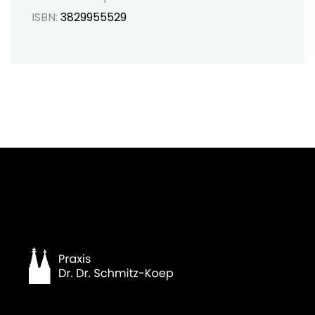
ISBN:
3829955529