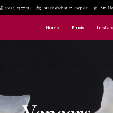
(0221) 25 77 514
praxis@schmitz-koep.de
Am Hof
Home
Praxis
Leistu
Veneers