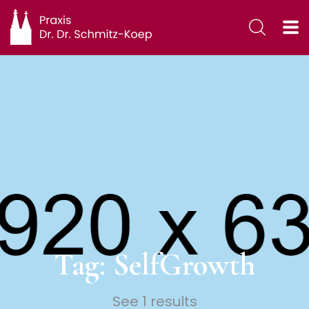
Tag: SelfGrowth
See 1 results