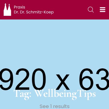
Tag: WellbeingTips
See 1 results