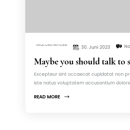
Marcelhencke
N
30. Juni 2023
Maybe you should talk to 
Excepteur sint occaecat cupidatat non proi
iste natus voluptatem accusantium dolo
READ MORE