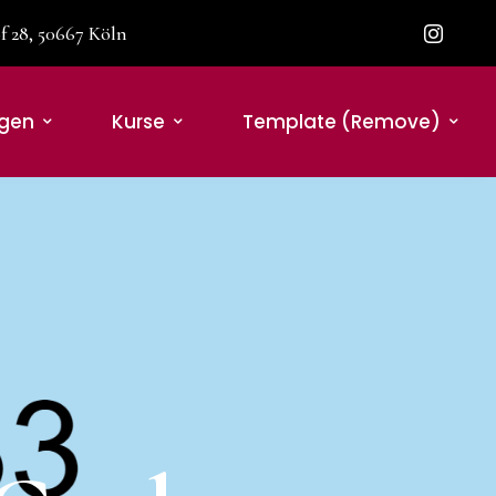
 28, 50667 Köln
ngen
Kurse
Template (remove)