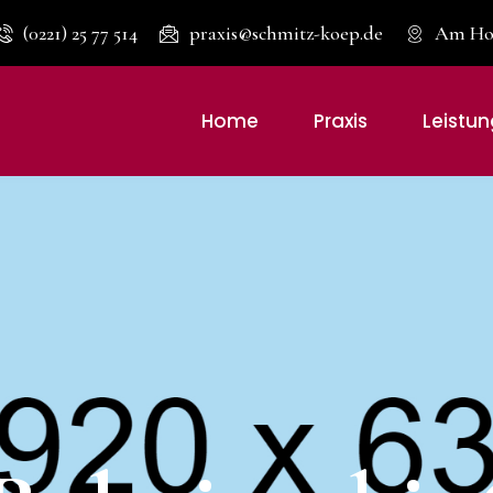
(0221) 25 77 514
praxis@schmitz-koep.de
Am Hof
Home
Praxis
Leistu