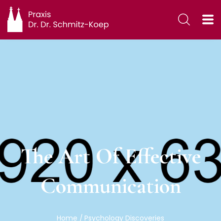
The Art Of Effective
Communication
Home
Psychology Discoveries